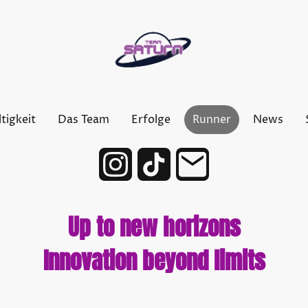
tigkeit
Das Team
Erfolge
Runner
News
Up to new horizons
Innovation beyond limits